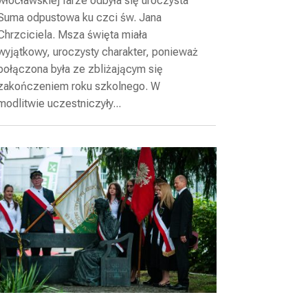
włocławskiej farze odbyła się uroczysta
Suma odpustowa ku czci św. Jana
Chrzciciela. Msza święta miała
wyjątkowy, uroczysty charakter, ponieważ
połączona była ze zbliżającym się
zakończeniem roku szkolnego. W
modlitwie uczestniczyły...