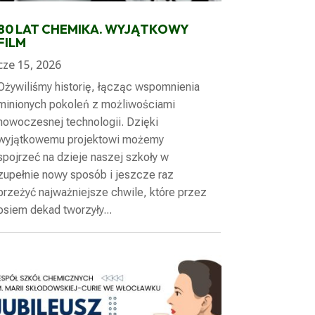
80 LAT CHEMIKA. WYJĄTKOWY
FILM
cze 15, 2026
Ożywiliśmy historię, łącząc wspomnienia
minionych pokoleń z możliwościami
nowoczesnej technologii. Dzięki
wyjątkowemu projektowi możemy
spojrzeć na dzieje naszej szkoły w
zupełnie nowy sposób i jeszcze raz
przeżyć najważniejsze chwile, które przez
osiem dekad tworzyły...