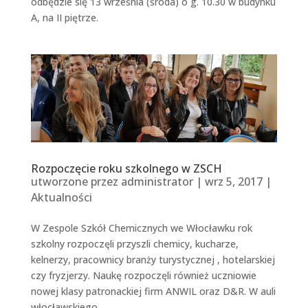
odbędzie się 13 września (środa) o g. 10.30 w budynku
A, na II piętrze.
Rozpoczęcie roku szkolnego w ZSCH
utworzone przez
administrator
|
wrz 5, 2017
|
Aktualności
W Zespole Szkół Chemicznych we Włocławku rok
szkolny rozpoczęli przyszli chemicy, kucharze,
kelnerzy, pracownicy branży turystycznej , hotelarskiej
czy fryzjerzy. Naukę rozpoczęli również uczniowie
nowej klasy patronackiej firm ANWIL oraz D&R. W auli
włocławskiego...