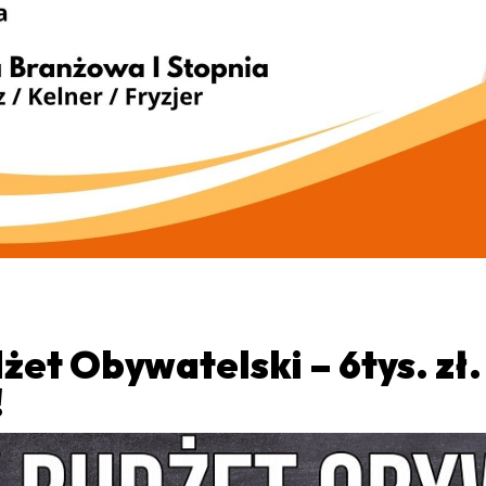
żet Obywatelski – 6tys. zł
!