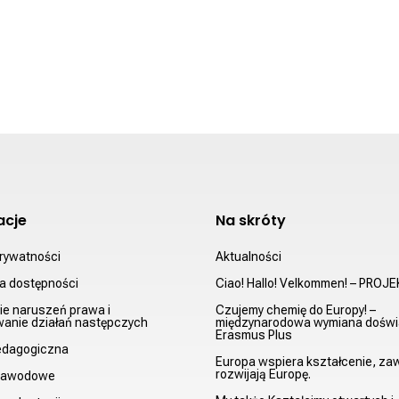
acje
Na skróty
prywatności
Aktualności
ja dostępności
Ciao! Hallo! Velkommen! – PROJ
ie naruszeń prawa i
Czujemy chemię do Europy! –
anie działań następczych
międzynarodowa wymiana doświ
Erasmus Plus
edagogiczna
Europa wspiera kształcenie, z
rozwijają Europę.
 zawodowe