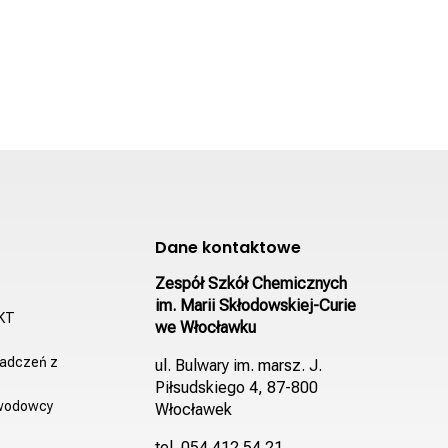
Dane kontaktowe
Zespół Szkół Chemicznych
im. Marii Skłodowskiej-Curie
EKT
we Włocławku
adczeń z
ul. Bulwary im. marsz. J.
Piłsudskiego 4, 87-800
awodowcy
Włocławek
tel. 054 412 54 21