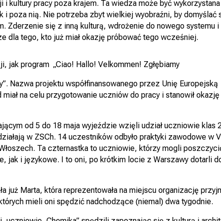
ji i kultury pracy poza krajem. Ta wiedza może być wykorzysta
i poza nią. Nie potrzeba zbyt wielkiej wyobraźni, by domyślać s
kim. Zderzenie się z inną kulturą, wdrożenie do nowego systemu
e dla tego, kto już miał okazję próbować tego wcześniej.
i, jak program „Ciao! Hallo! Velkommen! Zgłębiamy
racy”. Nazwa projektu współfinansowanego przez Unię Europej
iał na celu przygotowanie uczniów do pracy i stanowił okazję 
wającym od 5 do 18 maja wyjeździe wzięli udział uczniowie klas
 działają w ZSCh. 14 uczestników odbyło praktyki zawodowe w V
oszech. Ta czternastka to uczniowie, którzy mogli poszczycić
jak i językowe. I to oni, po krótkim locie z Warszawy dotarli d
 już Marta, która reprezentowała na miejscu organizację przyjmu
 których mieli oni spędzić nadchodzące (niemal) dwa tygodnie.
i, uczniowie „Chemika” spędzili zapoznając się z kulturą i arc