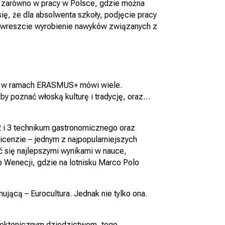
na zarówno w pracy w Polsce, gdzie można
ię, że dla absolwenta szkoły, podjęcie pracy
 i wreszcie wyrobienie nawyków związanych z
ską w ramach ERASMUS+ mówi wiele.
by poznać włoską kulturę i tradycję, oraz…
 2 i 3 technikum gastronomicznego oraz
icenzie – jednym z najpopularniejszych
 się najlepszymi wynikami w nauce,
o Wenecji, gdzie na lotnisku Marco Polo
jącą – Eurocultura. Jednak nie tylko ona.
hitektonicznym dziedzictwem, tego