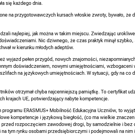
ła się każdego dnia.
jone na przygotowawczych kursach włoskie zwroty, bywało, że d
zali najlepiej, jak można w takim miejscu. Zwiedzając urokliwe
doświadczeniami. Nic dziwnego, że czas praktyk minął szybko, 
chwał w kierunku młodych adeptów.
o też wyjazd pełen przygód, nowych znajomości, niezapomniany
cennym doświadczeniem, nowymi umiejętnościami, wzbogaceni wie
szlifach na językowych umiejętnościach. W sytuacji, gdy na co 
ików otrzymał chyba najcenniejszą pamiątkę. To certyfikat udzia
h krajach UE, potwierdzający nabyte kompetencje.
h programu ERASMUS+ Mobilność Edukacyjna Uczniów, to wyjąt
owe kompetencje i językową biegłość, (co ma wielkie znaczenie 
ie przed rozpoczęciem zawodowej drogi, by samodzielnie i bez
li na tym rynku osobami przedsiębiorczymi i podejmowali na nim 