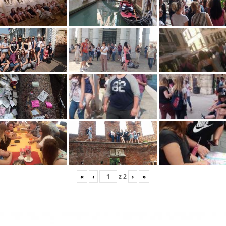
«
‹
z
2
›
»