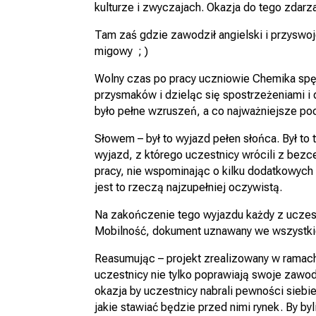
kulturze i zwyczajach. Okazja do tego zdarza
Tam zaś gdzie zawodził angielski i przyswo
migowy ; )
Wolny czas po pracy uczniowie Chemika spęd
przysmaków i dzieląc się spostrzeżeniami i 
było pełne wzruszeń, a co najważniejsze po
Słowem – był to wyjazd pełen słońca. Był t
wyjazd, z którego uczestnicy wrócili z bez
pracy, nie wspominając o kilku dodatkowych 
jest to rzeczą najzupełniej oczywistą.
Na zakończenie tego wyjazdu każdy z uczestn
Mobilność, dokument uznawany we wszystkic
Reasumując – projekt zrealizowany w ramac
uczestnicy nie tylko poprawiają swoje zawod
okazja by uczestnicy nabrali pewności sieb
jakie stawiać będzie przed nimi rynek. By by