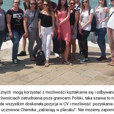
cznych mogą korzystać z możliwości kształcenia się i odbywania
liwościach zatrudnienia poza granicami Polski, taka szansa to ni
e wszystkim doskonała pozycja w CV i możliwość pozyskania no
y uczniowie Chemika „zabierają w plecaku”. Nie możemy zapomi