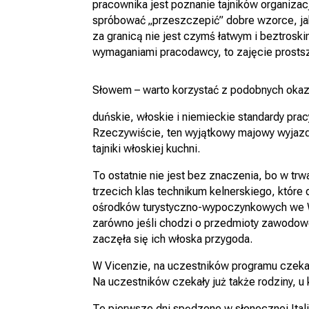
pracownika jest poznanie tajników organizac
spróbować „przeszczepić” dobre wzorce, jak 
za granicą nie jest czymś łatwym i beztros
wymaganiami pracodawcy, to zajęcie prostsz
Słowem – warto korzystać z podobnych okazj
duńskie, włoskie i niemieckie standardy p
Rzeczywiście, ten wyjątkowy majowy wyjazd m
tajniki włoskiej kuchni.
To ostatnie nie jest bez znaczenia, bo w tr
trzecich klas technikum kelnerskiego, które
ośrodków turystyczno-wypoczynkowych we Wł
zarówno jeśli chodzi o przedmioty zawodowe, 
zaczęła się ich włoska przygoda.
W Vicenzie, na uczestników programu czekała
Na uczestników czekały już także rodziny, u
Te pierwsze dni spędzone w słonecznej Itali