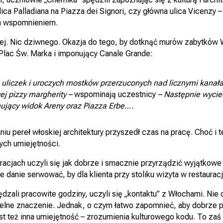
ca Palladiana na Piazza dei Signori, czy główna ulica Vicenzy –
ym wspomnieniem.
ej. Nic dziwnego. Okazja do tego, by dotknąć murów zabytków We
i Plac Św. Marka i imponujący Canale Grande:
 uliczek i uroczych mostków przerzuconych nad licznymi kanała
j pizzy margherity –
wspominają uczestnicy
– Następnie wycie
ponujący widok Areny oraz Piazza Erbe….
iu pereł włoskiej architektury przyszedł czas na pracę. Choć i t
ych umiejętności.
auracjach uczyli się jak dobrze i smacznie przyrządzić wyjątkow
ie danie serwować, by dla klienta przy stoliku wizyta w restaura
ędzali pracowite godziny, uczyli się „kontaktu” z Włochami. Nie c
atelne znaczenie. Jednak, o czym łatwo zapomnieć, aby dobrze 
st też inna umiejętność – zrozumienia kulturowego kodu. To zaś