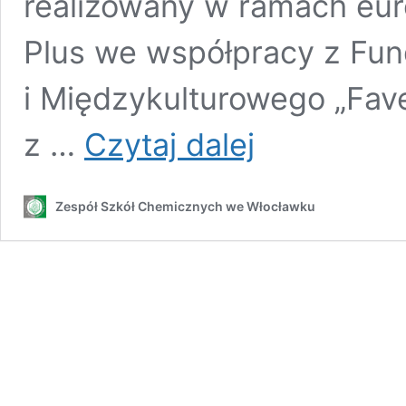
realizowany w ramach eu
Plus we współpracy z Fu
i Międzykulturowego „Fave
Włochy
z …
Czytaj dalej
(VICENZA)
2020…
Zespół Szkół Chemicznych we Włocławku